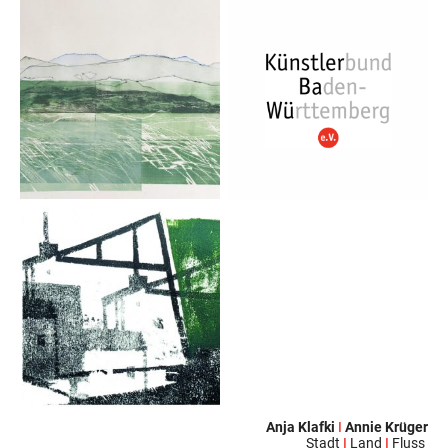
Anja Klafki
I
Annie Krüger
Stadt
I
Land
I
Fluss