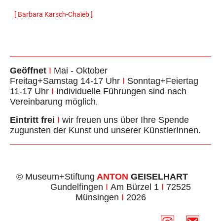
[ Barbara Karsch-Chaïeb ]
Geöffnet
I
Mai - Oktober
Freitag+Samstag 14-17 Uhr
I
Sonntag+Feiertag
11-17 Uhr
I
Individuelle Führungen sind nach
Vereinbarung möglich
.
Eintritt frei
I
wir freuen uns über Ihre Spende
zugunsten der Kunst und unserer KünstlerInnen.
© Museum+Stiftung
ANTON
GEISELHART
Gundelfingen
I
Am Bürzel 1
I
72525
Münsingen
I
2026