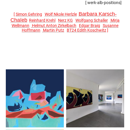
[ werk-alb-positions]
Barbara Karsch-
[
Simon Gehring
Wolf Nkole Herlzle
Chaïeb
Reinhard Krehl
Nerz KG
Wolfgang Schaller
Mirja
Wellmann
Helmut Anton Zirkelbach
Edgar Braig
Susanne
Hoffmann
Martin Putz
BT24 Edith Koschwitz
]