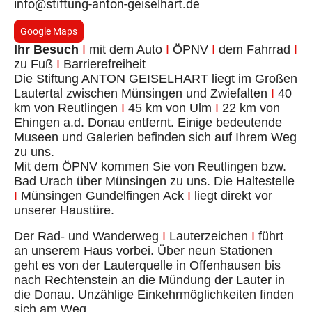
info@stiftung-anton-geiselhart.de
Google Maps
Ihr Besuch
I
mit dem Auto
I
ÖPNV
I
dem Fahrrad
I
zu Fuß
I
Barrierefreiheit
Die Stiftung ANTON GEISELHART liegt im Großen
Lautertal zwischen Münsingen und Zwiefalten
I
40
km von Reutlingen
I
45 km von Ulm
I
22 km von
Ehingen a.d. Donau entfernt. Einige bedeutende
Museen und Galerien befinden sich auf Ihrem Weg
zu uns.
Mit dem ÖPNV kommen Sie von Reutlingen bzw.
Bad Urach über Münsingen zu uns. Die Haltestelle
I
Münsingen Gundelfingen Ack
I
liegt direkt vor
unserer Haustüre.
Der Rad- und Wanderweg
I
Lauterzeichen
I
führt
an unserem Haus vorbei. Über neun Stationen
geht es von der Lauterquelle in Offenhausen bis
nach Rechtenstein an die Mündung der Lauter in
die Donau. Unzählige Einkehrmöglichkeiten finden
sich am Weg.