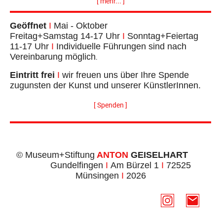
[ mehr... ]
Geöffnet
I
Mai - Oktober
Freitag+Samstag 14-17 Uhr
I
Sonntag+Feiertag
11-17 Uhr
I
Individuelle Führungen sind nach
Vereinbarung möglich
.
Eintritt frei
I
wir freuen uns über Ihre Spende
zugunsten der Kunst und unserer KünstlerInnen.
[ Spenden ]
© Museum+Stiftung
ANTON
GEISELHART
Gundelfingen
I
Am Bürzel 1
I
72525
Münsingen
I
2026