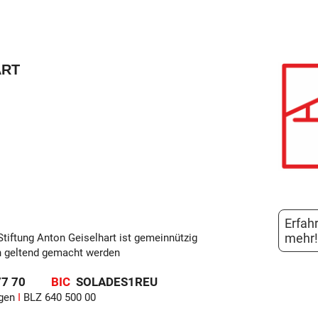
ART
Erfah
meh
Stiftung Anton Geiselhart ist gemeinnützig
h geltend gemacht werden
 0177 70
BIC
SOLADES1REU
ngen
I
BLZ 640 500 00