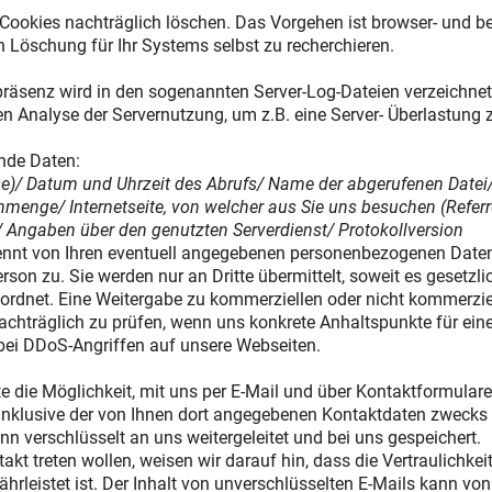
Cookies nachträglich löschen. Das Vorgehen ist browser- und b
n Löschung für Ihr Systems selbst zu recherchieren.
räsenz wird in den sogenannten Server-Log-Dateien verzeichnet
en Analyse der Servernutzung, um z.B. eine Server- Überlastung
nde Daten:
se)/ Datum und Uhrzeit des Abrufs/ Name der abgerufenen Datei
enge/ Internetseite, von welcher aus Sie uns besuchen (Referr
 Angaben über den genutzten Serverdienst/ Protokollversion
nnt von Ihren eventuell angegebenen personenbezogenen Daten 
on zu. Sie werden nur an Dritte übermittelt, soweit es gesetzlic
ordnet. Eine Weitergabe zu kommerziellen oder nicht kommerziell
nachträglich zu prüfen, wenn uns konkrete Anhaltspunkte für ei
n bei DDoS-Angriffen auf unsere Webseiten.
e die Möglichkeit, mit uns per E-Mail und über Kontaktformulare 
klusive der von Ihnen dort angegebenen Kontaktdaten zwecks 
n verschlüsselt an uns weitergeleitet und bei uns gespeichert.
takt treten wollen, weisen wir darauf hin, dass die Vertraulichke
hrleistet ist. Der Inhalt von unverschlüsselten E-Mails kann vo