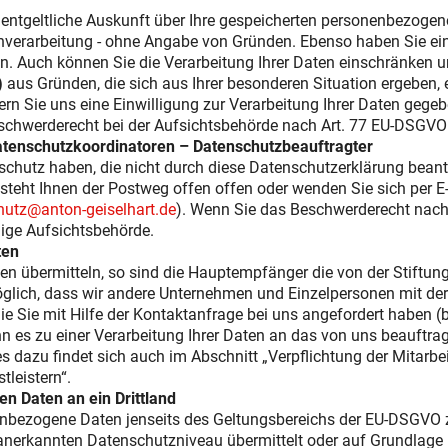
nentgeltliche Auskunft über Ihre gespeicherten personenbezogen
erarbeitung - ohne Angabe von Gründen. Ebenso haben Sie ein R
n. Auch können Sie die Verarbeitung Ihrer Daten einschränken 
)
aus Gründen, die sich aus Ihrer besonderen Situation ergeben, 
rn Sie uns eine Einwilligung zur Verarbeitung Ihrer Daten gegeb
eschwerderecht bei der Aufsichtsbehörde nach Art. 77 EU-DSGVO
Datenschutzkoordinatoren – Datenschutzbeauftragter
utz haben, die nicht durch diese Datenschutzerklärung beantw
steht Ihnen der Postweg offen offen oder wenden Sie sich per E
hutz@anton-geiselhart.de
). Wenn Sie das Beschwerderecht nach
dige Aufsichtsbehörde.
ten
n übermitteln, so sind die Hauptempfänger die von der Stiftung
möglich, dass wir andere Unternehmen und Einzelpersonen mit de
die Sie mit Hilfe der Kontaktanfrage bei uns angefordert haben 
nn es zu einer Verarbeitung Ihrer Daten an das von uns beauft
zu findet sich auch im Abschnitt „Verpflichtung der Mitarbeit
leistern“.
 Daten an ein Drittland
nenbezogene Daten jenseits des Geltungsbereichs der EU-DSGVO z
 anerkannten Datenschutzniveau übermittelt oder auf Grundlage 