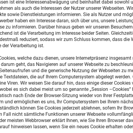
ssen ist eine Interessenabwägung und beinhaltet dabei sowohl un
ehmen als auch die Interessen der Nutzer unserer Webseiten. W
e sowie Dienstleistungen informieren. Sie als Nutzer und mögli
rber haben ein Interesse daran, sich über uns, unsere Leistung
e zu informieren. Darüber hinaus geben wir unseren Besuchern d
chend ist die Verarbeitung im Interesse beider Seiten. Gleichzeit
estmaß reduziert, sodass wir zum Schluss kommen, dass die W
 der Verarbeitung ist.
ookies, welche dazu dienen, unsere Internetpräsenz insgesamt nu
 darum geht, das Navigieren auf unserer Webseite zu beschleu
n Seitenaufrufen und die generische Nutzung der Webseiten zu m
ne Textdateien, die auf Ihrem Computersystem abgelegt werden. 
ne Viren. Wir weisen Sie darauf hin, dass einige dieser Cookies
wobei es sich dabei meist um so genannte „Session –Cookies“ 
tisch nach Ende der Browser-Sitzung wieder von Ihrer Festplat
m und ermöglichen es uns, Ihr Computersystem bei Ihrem näch
ständlich können Sie Cookies jederzeit ablehnen, sofern Ihr Brow
em Fall nicht sämtliche Funktionen unserer Webseite vollumfäng
e der meisten Webbrowser erklärt Ihnen, wie Sie Ihren Browser d
arauf hinweisen lassen, wenn Sie ein neues Cookie erhalten oder