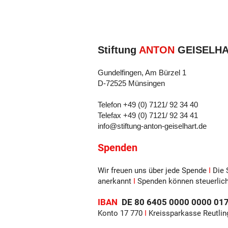
Stiftung
ANTON
GEISELH
Gundelfingen, Am Bürzel 1
D-72525 Münsingen
Telefon +49 (0) 7121/ 92 34 40
Telefax +49 (0) 7121/ 92 34 41
info@stiftung-anton-geiselhart.de
Spenden
Wir freuen uns über jede Spende
I
Die 
anerkannt
I
Spenden können steuerlic
IBAN
DE 80 6405 0000 0000
Konto 17 770
I
Kreissparkasse Reutli