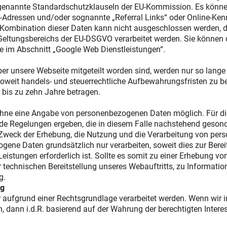
sogenannte Standardschutzklauseln der EU-Kommission. Es könn
P-Adressen und/oder sognannte „Referral Links“ oder Online-K
e Kombination dieser Daten kann nicht ausgeschlossen werden
Geltungsbereichs der EU-DSGVO verarbeitet werden. Sie können 
ie im Abschnitt „Google Web Dienstleistungen“.
 unsere Webseite mitgeteilt worden sind, werden nur so lange ge
oweit handels- und steuerrechtliche Aufbewahrungsfristen zu be
bis zu zehn Jahre betragen.
. ohne eine Angabe von personenbezogenen Daten möglich. Für di
de Regelungen ergeben, die in diesem Falle nachstehend gesonde
Zweck der Erhebung, die Nutzung und die Verarbeitung von per
gene Daten grundsätzlich nur verarbeiten, soweit dies zur Berei
Leistungen erforderlich ist. Sollte es somit zu einer Erhebung
 technischen Bereitstellung unseres Webauftritts, zu Informati
g.
ng
aufgrund einer Rechtsgrundlage verarbeitet werden. Wenn wir 
 dann i.d.R. basierend auf der Wahrung der berechtigten Intere